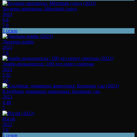
Ходячие мертвецы: Мёртвый город
2023
6.8
7.9
1 сезон
Джонни-зомби
2023
7.8
Зомби-апокалипсис: 100 дел перед смертью
2023
5.92
5.8
Кладбище домашних животных: Кровные узы
2023
4.48
5
Изгой
2023
7.6
1 сезон