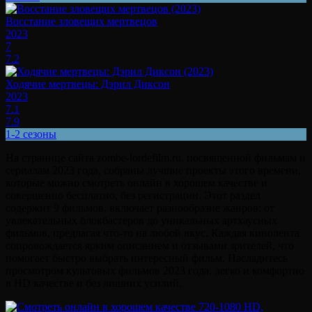
Восстание зловещих мертвецов
2023
7
7.2
Ходячие мертвецы: Дэрил Диксон
2023
7.1
7.9
1-2 сезоны
На странице сайта zombe-lordefilm.ru, посвященной фильмам и
сериалам 2023 года, собраны лучшие проекты этого времени,
которые можно смотреть онлайн в хорошем качестве и
совершенно бесплатно, без регистрации. Этот раздел
содержит 9 фильмов, включает разнообразие жанров: от
увлекательных блокбастеров до уникальных артхаусных
фильмов, предлагая что-то на любой вкус. Каждая кинолента
сопровождается ярким описанием и отзывами зрителей, что
помогает быстро выбрать интересный фильм. Насладитесь
просмотром культовых фильмов 2023 года, легко и комфортно
в HD качестве и без лишних усилий.