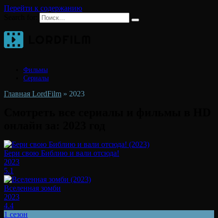
Перейти к содержанию
Search for:
Фильмы
Сериалы
Главная LordFilm
»
2023
Смотреть все сериалы и фильмы в HD
онлайн за:
2023
год
Бери свою Библию и вали отсюда!
2023
5.1
Вселенная зомби
2023
4.4
1 сезон