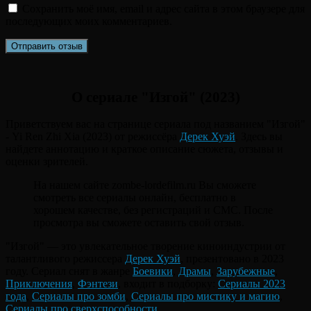
Сохранить моё имя, email и адрес сайта в этом браузере для
последующих моих комментариев.
О сериале "Изгой" (2023)
Приветствуем вас на странице сериала под названием "Изгой"
- Yi Ren Zhi Xia (2023) от режиссёра
Дерек Хуэй
. Здесь вы
найдете аннотацию и краткое описание сюжета, отзывы и
оценки зрителей.
На нашем сайте zombe-lordefilm.ru Вы сможете
смотреть все сериалы онлайн, бесплатно в
хорошем качестве, без регистраций и СМС. После
просмотра вы сможете оставить свой отзыв.
"Изгой" — это увлекательное творение киноиндустрии от
талантливого режиссера
Дерек Хуэй
, презентовано в 2023
году. Сериал снят в жанре
Боевики
,
Драмы
,
Зарубежные
,
Приключения
,
Фэнтези
, входит в подборку:
Сериалы 2023
года
,
Сериалы про зомби
,
Сериалы про мистику и магию
,
Сериалы про сверхспособности
.