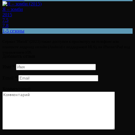
Я – зомби
2015
7.5
7.8
1-5 сезоны
Сериал "Изгой" (2023) также доступен к просмотру на телефоне или
планшете андроид онлайн (Android с поддержкой HLS), на iPhone/iPad под
управлением iOS.
Добавить отзыв
Имя
*
Email
*
Комментарий