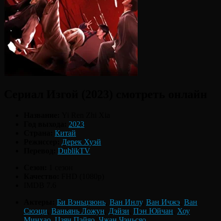
Сериал Изгой (2023) смотреть онлайн
Название:
Yi Ren Zhi Xia
Год выхода:
2023
Страна:
Китай
Режиссер:
Дерек Хуэй
Перевод:
DublikTV
Сезон:
1 сезон
Качество:
FHD (1080p)
IMDB 7.6
Актеры:
Би Вэньцзюнь
,
Ван Инлу
,
Ван Ичжэ
,
Ван
Сюэци
,
Ваньянь Ложун
,
Дэйзи
,
Пэн Юйчан
,
Хоу
Минхао
,
Цзян Пэйяо
,
Чжан Чэньсяо