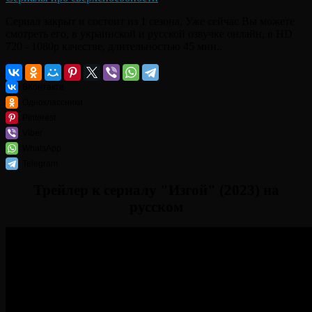
Сериал закрыт и состоит из 1 сезона. Уже сейчас Вы можете
смотреть его, в украинской и русской озвучке онлайн, в HD
720 - 1080p качестве, длительностью 45 мин..
ВКонтакте
Одноклассники
Pinterest
Viber
WhatsApp
Telegram
Трейлер к сериалу "Изгой" (2023) на
русском