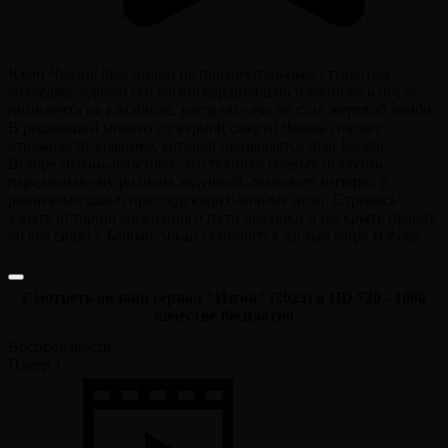
Чжан Чулань был ничем не примечательным студентом
колледжа, однако его жизнь кардинально изменилась после
инцидента на кладбище, когда он едва не стал жертвой зомби.
В решающий момент от верной смерти Чжана спасает
отважная незнакомка, которой оказывается Фэн Баобао.
Вскоре Чулань выясняет, что техника боевых искусств,
переданная ему родным дедушкой, вызывает интерес у
различных школ, преследующих личные цели. Стремясь
узнать историю жизненного пути дедушки и раскрыть правду
об его связи с Баобао, Чжан становится частью мира Изгоев…
Смотреть онлайн сериал "Изгой" (2023) в HD 720 - 1080
качестве бесплатно
Воспроизвести:
Плеер 1