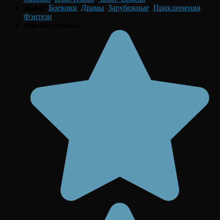
Жанр:
Боевики
,
Драмы
,
Зарубежные
,
Приключения
,
Фэнтези
Оцените сериал: