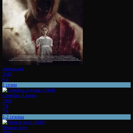
Анималия
2020
6.4
1 сезон
Семейка Аддамс
1964
7.8
7.9
1-2 сезоны
Чёрное лето
2019