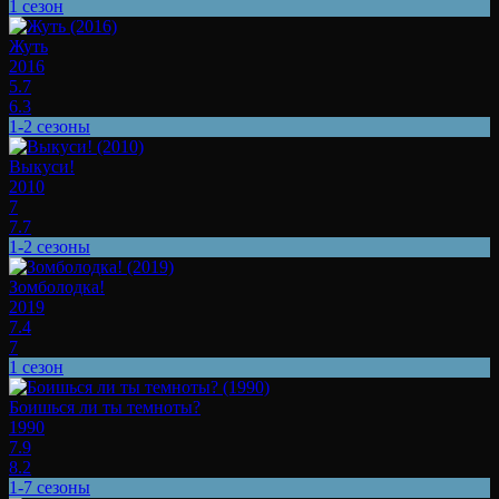
1 сезон
Жуть
2016
5.7
6.3
1-2 сезоны
Выкуси!
2010
7
7.7
1-2 сезоны
Зомболодка!
2019
7.4
7
1 сезон
Боишься ли ты темноты?
1990
7.9
8.2
1-7 сезоны