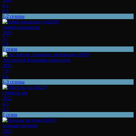
6.4
6.5
1-2 сезоны
Зомби-реальность
2020
5.7
5.4
1 сезон
Эш против Зловещих мертвецов
2015
7.9
8.4
1-3 сезоны
Обитель зла
2022
4.3
4.2
1 сезон
Ночные видения
2001