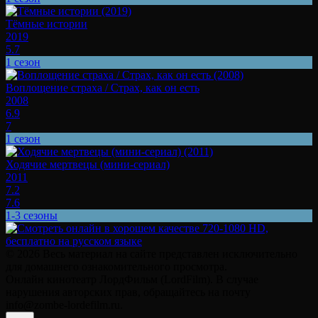
Тёмные истории
2019
5.7
1 сезон
Воплощение страха / Страх, как он есть
2008
6.9
7
1 сезон
Ходячие мертвецы (мини-сериал)
2011
7.2
7.6
1-3 сезоны
© 2026 Весь материал на сайте представлен исключительно
для домашнего ознакомительного просмотра.
Онлайн кинотеатр ЛордФильм (LordFilm). В случае
нарушения авторских прав, обращайтесь на почту
info@zombe-lordefilm.ru.