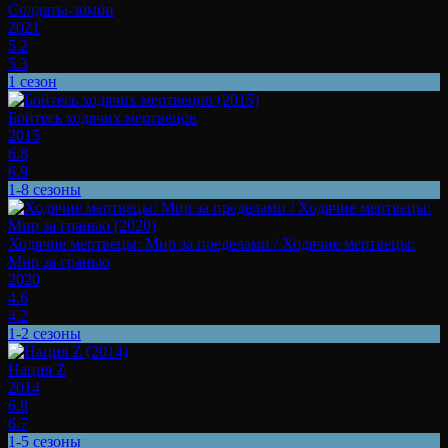
Солдаты-зомби
2021
5.2
5.3
1 сезон
Бойтесь ходячих мертвецов
2015
6.8
6.9
1-8 сезоны
Ходячие мертвецы: Мир за пределами / Ходячие мертвецы:
Мир за гранью
2020
4.6
4.2
1-2 сезоны
Нация Z
2014
6.8
6.7
1-5 сезоны