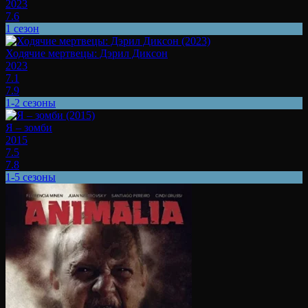
2023
7.6
1 сезон
Ходячие мертвецы: Дэрил Диксон
2023
7.1
7.9
1-2 сезоны
Я – зомби
2015
7.5
7.8
1-5 сезоны