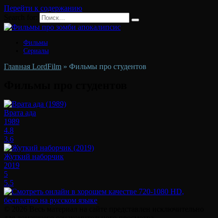
Перейти к содержанию
Search for:
Фильмы
Сериалы
Главная LordFilm
»
Фильмы про студентов
Фильмы про студентов
Врата ада
1989
4.8
3.6
Жуткий наборчик
2019
5
5.5
© 2026 Весь материал на сайте представлен исключительно
для домашнего ознакомительного просмотра.