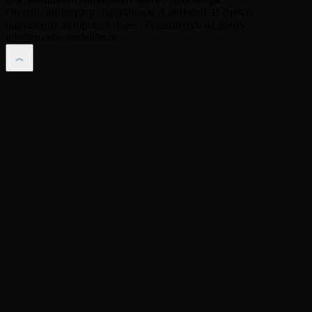
Онлайн кинотеатр ЛордФильм (LordFilm). В случае
нарушения авторских прав, обращайтесь на почту
info@zombe-lordefilm.ru.