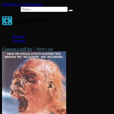
Перейти к содержанию
Search for:
Фильмы
Сериалы
Главная LordFilm
»
Врата ада