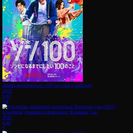
Зомби-апокалипсис: 100 дел перед смертью
2023
5.92
5.8
Кладбище домашних животных: Кровные узы
2023
4.48
5