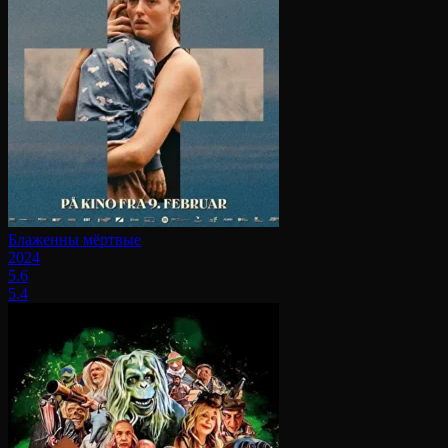
Блаженны мёртвые
2024
5.6
5.4