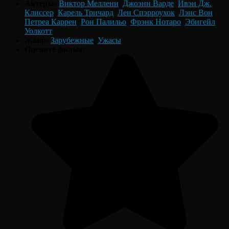
Актеры:
Виктор Меллени
,
Джоэнн Варде
,
Ивэн Дж.
Клиссер
,
Карель Тричард
,
Лен Спэрроухок
,
Лэнс Вон
,
Петреа Каррен
,
Рон Палильо
,
Фрэнк Нотаро
,
Эбигейл
Уолкотт
Жанр:
Зарубежные
,
Ужасы
Оцените фильм: