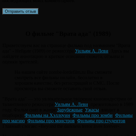
последующих моих комментариев.
О фильме "Врата ада" (1989)
Приветствуем вас на странице фильма под названием "Врата
ада" - Hellgate (1989) от режиссёра
Уильям А. Леви
. Здесь вы
найдете аннотацию и краткое описание сюжета, отзывы и
оценки зрителей.
На нашем сайте zombe-lordefilm.ru Вы сможете
смотреть все фильмы онлайн, бесплатно в
хорошем качестве, без регистраций и СМС. После
просмотра вы сможете оставить свой отзыв.
"Врата ада" — это увлекательное творение киноиндустрии от
талантливого режиссера
Уильям А. Леви
, презентовано в 1989
году. Фильм снят в жанре
Зарубежные
,
Ужасы
, входит в
подборку:
Фильмы на Хэллоуин
,
Фильмы про зомби
,
Фильмы
про магию
,
Фильмы про монстров
,
Фильмы про студентов
.
Главный слоган: «Beyond the darkness terror lives forever».