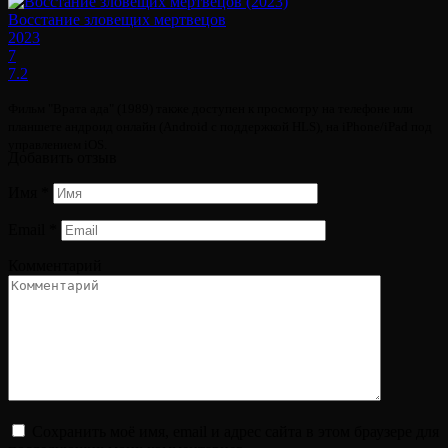
Восстание зловещих мертвецов
2023
7
7.2
Фильм "Врата ада" (1989) также доступен к просмотру на телефоне или
планшете андроид онлайн (Android с поддержкой HLS), на iPhone/iPad под
управлением iOS.
Добавить отзыв
Имя
*
Email
*
Комментарий
Сохранить моё имя, email и адрес сайта в этом браузере для