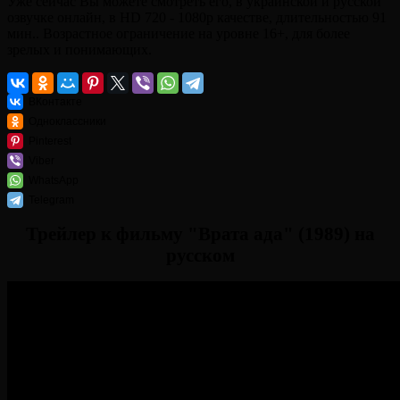
Уже сейчас Вы можете смотреть его, в украинской и русской
озвучке онлайн, в HD 720 - 1080p качестве, длительностью 91
мин.. Возрастное ограничение на уровне 16+, для более
зрелых и понимающих.
ВКонтакте
Одноклассники
Pinterest
Viber
WhatsApp
Telegram
Трейлер к фильму "Врата ада" (1989) на
русском