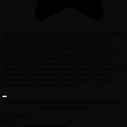
Дочь владельца туристического аттракциона была похищена и
жестоко убита незнакомцами, после чего психическое
состояние ее отца серьезно пошатнулось. Годы спустя он
находит магический кристалл, способный оживлять трупы, и
решает его использовать на умершей дочери. Вернувшаяся к
жизни девушка выглядит настолько хорошо, что отец
привлекает ее для заманивания незнакомцев, которых жестоко
убивает. Когда до группы молодых студентов, отдыхающих
неподалеку, случайно доходят слухи о происходящем в
соседнем городе, они решают лично проверить историю о
сумасшедшем отце и ожившей дочери...
Смотреть онлайн фильм "Врата ада" (1989) в HD 720 -
1080 качестве бесплатно
Воспроизвести:
Плеер 1