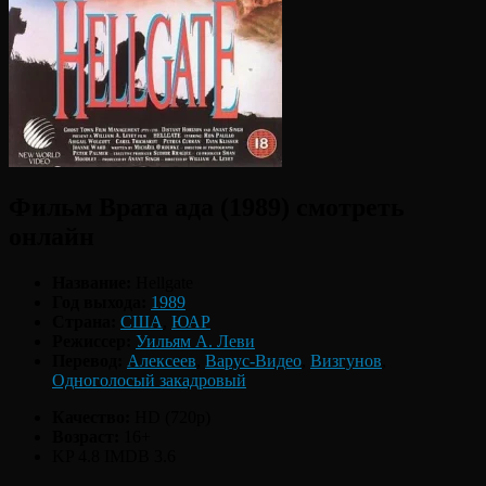
Фильм Врата ада (1989) смотреть
онлайн
Название:
Hellgate
Год выхода:
1989
Страна:
США
,
ЮАР
Режиссер:
Уильям А. Леви
Перевод:
Алексеев
,
Варус-Видео
,
Визгунов
,
Одноголосый закадровый
Качество:
HD (720p)
Возраст:
16+
KP 4.8
IMDB 3.6