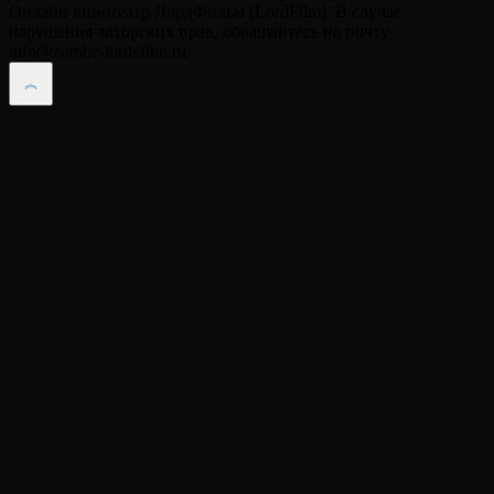
Онлайн кинотеатр ЛордФильм (LordFilm). В случае
нарушения авторских прав, обращайтесь на почту
info@zombe-lordefilm.ru.