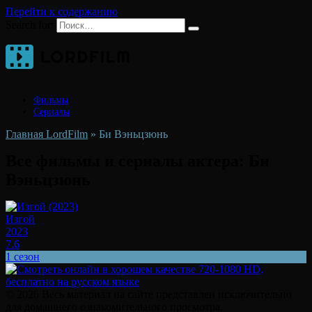
Перейти к содержанию
Search for:
Фильмы
Сериалы
Главная LordFilm
»
Би Вэньцзюнь
Все фильмы и сериалы актера:
Би
Вэньцзюнь
Изгой
2023
7.6
1 сезон
© 2026 Весь материал на сайте представлен исключительно
для домашнего ознакомительного просмотра.