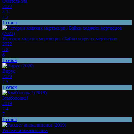
Обитель зла
2022
4.3
4.2
1 сезон
Истории ходячих мертвецов / Байки ходячих мертвецов
2022
5.8
6
1 сезон
Вирус
2020
7.5
1 сезон
Зомболодка!
2019
7.4
7
1 сезон
Рассвет апокалипсиса