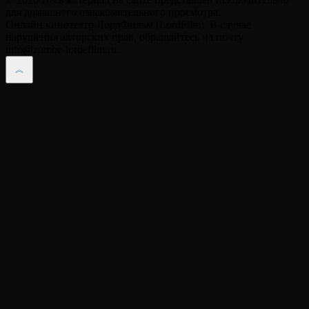
для домашнего ознакомительного просмотра.
Онлайн кинотеатр ЛордФильм (LordFilm). В случае
нарушения авторских прав, обращайтесь на почту
info@zombe-lordefilm.ru.