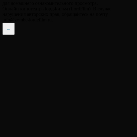
для домашнего ознакомительного просмотра.
Онлайн кинотеатр ЛордФильм (LordFilm). В случае
нарушения авторских прав, обращайтесь на почту
info@zombe-lordefilm.ru.