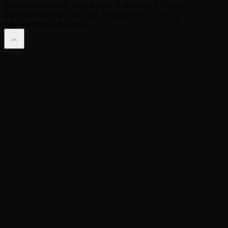
Онлайн кинотеатр ЛордФильм (LordFilm). В случае
нарушения авторских прав, обращайтесь на почту
info@zombe-lordefilm.ru.