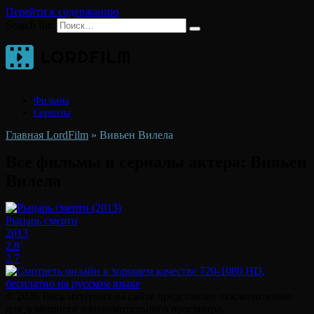
Перейти к содержанию
Search for:
Фильмы
Сериалы
Главная LordFilm
»
Вивьен Вилела
Все фильмы и сериалы актера:
Вивьен
Вилела
Рыцарь смерти
2013
2.8
2.7
© 2026 Весь материал на сайте представлен исключительно
для домашнего ознакомительного просмотра.