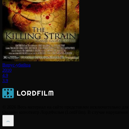
Вирус-убийца
2010
4.9
3.9
© 2026 Весь материал на сайте представлен исключительно дл
Онлайн кинотеатр ЛордФильм (LordFilm). В случае нарушения а