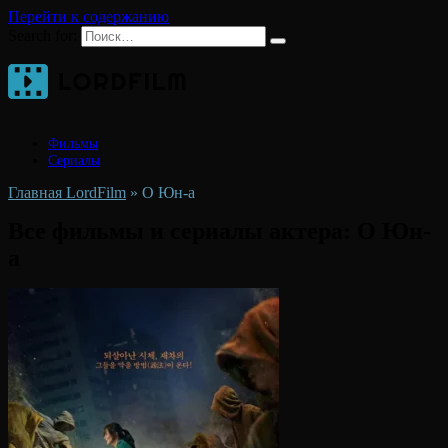
Перейти к содержанию
Search for:
Фильмы
Сериалы
Главная LordFilm
»
О Юн-а
Все фильмы и сериалы актера:
О Юн-
а