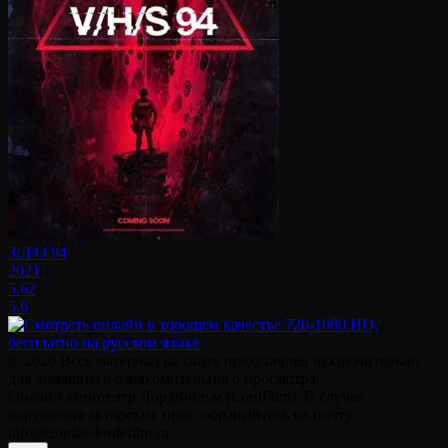
З/Л/О 94
2021
5.62
5.6
© 2026 Весь материал на сайте представлен исключительно
для домашнего ознакомительного просмотра.
Онлайн кинотеатр ЛордФильм (LordFilm). В случае
нарушения авторских прав, обращайтесь на почту
info@zombe-lordefilm.ru.