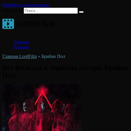
Перейти к содержанию
Search for:
Фильмы
Сериалы
Главная LordFilm
»
Брайан Пол
Все фильмы и сериалы актера:
Брайан
Пол