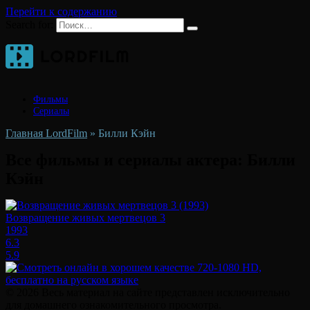
Перейти к содержанию
Search for:
Фильмы
Сериалы
Главная LordFilm
»
Билли Кэйн
Все фильмы и сериалы актера:
Билли
Кэйн
Возвращение живых мертвецов 3
1993
6.3
5.9
© 2026 Весь материал на сайте представлен исключительно
для домашнего ознакомительного просмотра.