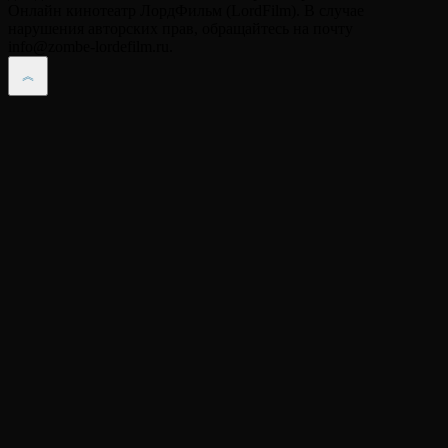
Онлайн кинотеатр ЛордФильм (LordFilm). В случае
нарушения авторских прав, обращайтесь на почту
info@zombe-lordefilm.ru.