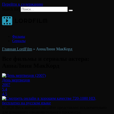
Перейти к содержанию
Search for:
Фильмы
Сериалы
Главная LordFilm
»
АннаЛинн МакКорд
Все фильмы и сериалы актера:
АннаЛинн МакКорд
День мертвецов
2007
5.4
4.5
© 2026 Весь материал на сайте представлен исключительно
для домашнего ознакомительного просмотра.