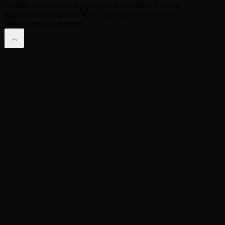
Онлайн кинотеатр ЛордФильм (LordFilm). В случае
нарушения авторских прав, обращайтесь на почту
info@zombe-lordefilm.ru.