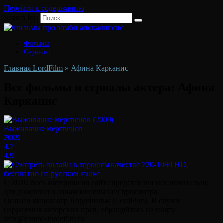
Перейти к содержанию
Search for:
Фильмы
Сериалы
Главная LordFilm
»
Афина Карканис
Все фильмы и сериалы актера:
Афина
Карканис
Выживание мертвецов
2009
4.7
4.9
© 2026 Весь материал на сайте представлен исключительно
для домашнего ознакомительного просмотра.
Онлайн кинотеатр ЛордФильм (LordFilm). В случае
нарушения авторских прав, обращайтесь на почту
info@zombe-lordefilm.ru.