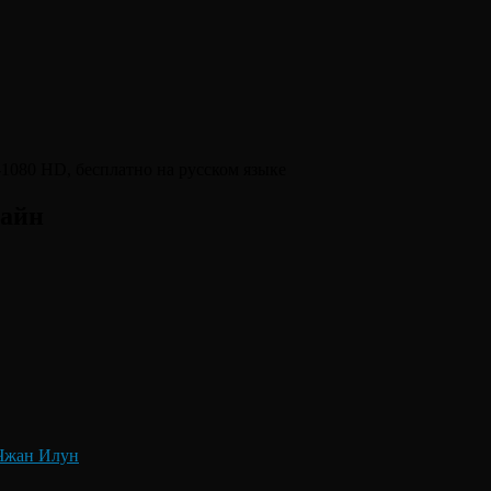
лайн
Чжан Илун