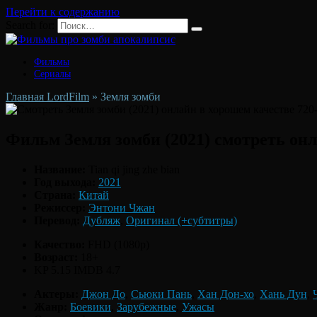
Перейти к содержанию
Search for:
Фильмы
Сериалы
Главная LordFilm
»
Земля зомби
Фильм Земля зомби (2021) смотреть он
Название:
Tian qi jing zhe bian
Год выхода:
2021
Страна:
Китай
Режиссер:
Энтони Чжан
Перевод:
Дубляж
,
Оригинал (+субтитры)
Качество:
FHD (1080p)
Возраст:
18+
KP 5.15
IMDB 4.7
Актеры:
Джон До
,
Сьюки Пань
,
Хан Дон-хо
,
Хань Дун
,
Жанр:
Боевики
,
Зарубежные
,
Ужасы