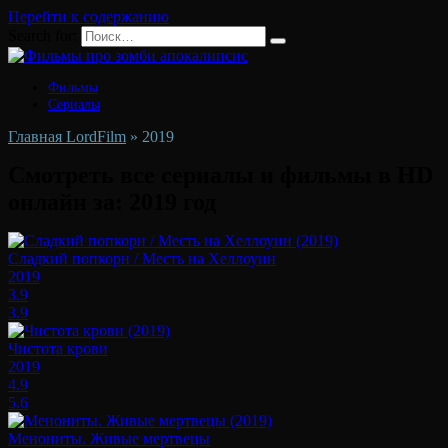
Перейти к содержанию
Search for:
Фильмы
Сериалы
Главная LordFilm
»
2019
Смотреть все сериалы и фильмы в HD
онлайн за:
2019
год
Сладкий попкорн / Месть на Хеллоуин
2019
3.9
3.9
Чистота крови
2019
4.9
5.6
Менониты. Живые мертвецы