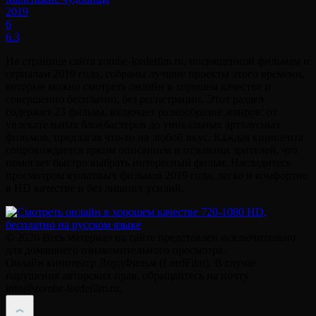
2019
6
6.3
На странице сайта zombe-lordefilm.ru, посвященной фильмам и
сериалам 2019 года, собраны лучшие проекты этого времени,
которые можно смотреть онлайн в хорошем качестве и
совершенно бесплатно, без регистрации. Этот раздел
содержит 23 фильма, включает разнообразие жанров: от
увлекательных блокбастеров до уникальных артхаусных
фильмов, предлагая что-то на любой вкус. Каждая кинолента
сопровождается ярким описанием и отзывами зрителей, что
помогает быстро выбрать интересный фильм. Насладитесь
просмотром культовых фильмов 2019 года, легко и комфортно
в HD качестве и без лишних усилий.
© 2026 Весь материал на сайте представлен исключительно
для домашнего ознакомительного просмотра.
Онлайн кинотеатр ЛордФильм (LordFilm). В случае
нарушения авторских прав, обращайтесь на почту
info@zombe-lordefilm.ru.