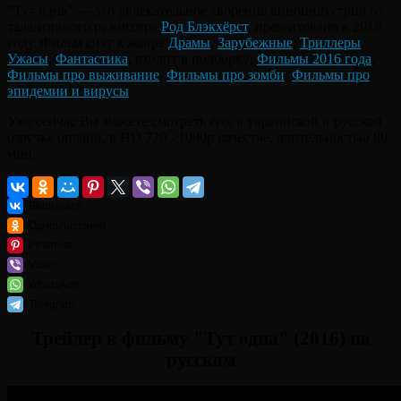
"Тут одна" — это увлекательное творение киноиндустрии от
талантливого режиссера
Род Блэкхёрст
, презентовано в 2016
году. Фильм снят в жанре
Драмы
,
Зарубежные
,
Триллеры
,
Ужасы
,
Фантастика
, входит в подборку:
Фильмы 2016 года
,
Фильмы про выживание
,
Фильмы про зомби
,
Фильмы про
эпидемии и вирусы
.
Уже сейчас Вы можете смотреть его, в украинской и русской
озвучке онлайн, в HD 720 - 1080p качестве, длительностью 89
мин..
ВКонтакте
Одноклассники
Pinterest
Viber
WhatsApp
Telegram
Трейлер к фильму "Тут одна" (2016) на
русском