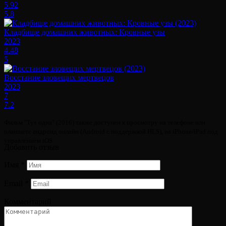
5.92
5.8
Кладбище домашних животных: Кровные узы
2023
4.48
5
Восстание зловещих мертвецов
2023
7
7.2
Фильм "Тут одна" (2016) также доступен к просмотру на телефоне или
планшете андроид онлайн (Android с поддержкой HLS), на iPhone/iPad под
управлением iOS.
Добавить отзыв
Имя
*
Email
*
Комментарий