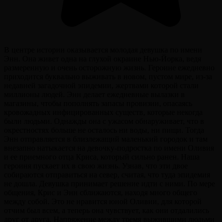
В центре истории оказывается молодая девушка по имени
Энн. Она живет одна на глухой окраине Нью-Йорка, ведя
размеренную и очень осторожную жизнь. Героине ежедневно
приходится буквально выживать в новом, пустом мире, из-за
недавней загадочной эпидемии, жертвами которой стали
миллионы людей. Энн делает ежедневные вылазки в
магазины, чтобы пополнять запасы провизии, опасаясь
кровожадных инфицированных существ, которые некогда
были людьми. Однажды она с ужасом обнаруживает, что в
окрестностях больше не осталось ни воды, ни пищи. Тогда
Энн отправляется в близлежащий маленький городок и там
внезапно натыкается на девочку-подростка по имени Оливия
и ее приемного отца Криса, который сильно ранен. Наша
героиня пускает их в свою жизнь. Узнав, что эти двое
собираются отправиться на север, считая, что туда эпидемия
не дошла. Девушка принимает решение идти с ними. По мере
общения, Крис и Энн сближаются, находя много общего
между собой. Это не нравится юной Оливии, для которой
отчим был всем, а теперь она чувствует, как они отдалились
друг от друга. Напряжение между тремя выжившими людьми