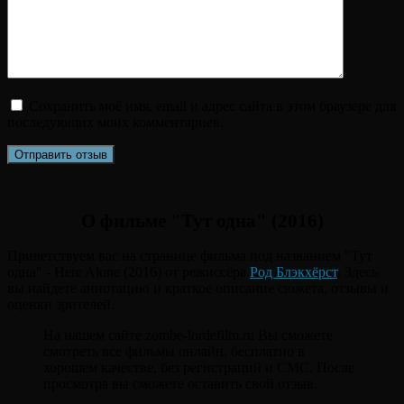
Сохранить моё имя, email и адрес сайта в этом браузере для
последующих моих комментариев.
О фильме "Тут одна" (2016)
Приветствуем вас на странице фильма под названием "Тут
одна" - Here Alone (2016) от режиссёра
Род Блэкхёрст
. Здесь
вы найдете аннотацию и краткое описание сюжета, отзывы и
оценки зрителей.
На нашем сайте zombe-lordefilm.ru Вы сможете
смотреть все фильмы онлайн, бесплатно в
хорошем качестве, без регистраций и СМС. После
просмотра вы сможете оставить свой отзыв.