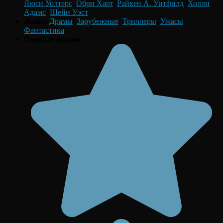
Люси Уолтерс
,
Обри Харт
,
Райкен А. Уитфилд
,
Холли
Адамс
,
Шейн Уэст
Жанр:
Драмы
,
Зарубежные
,
Триллеры
,
Ужасы
,
Фантастика
Оцените фильм: