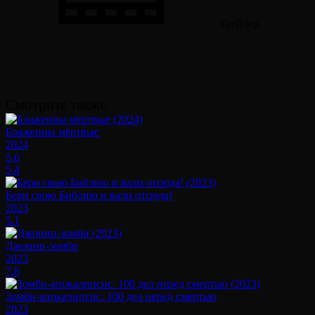
Трейлер
Смотрите также
Блаженны мёртвые
2024
5.6
5.4
Бери свою Библию и вали отсюда!
2023
5.1
Джонни-зомби
2023
7.8
Зомби-апокалипсис: 100 дел перед смертью
2023