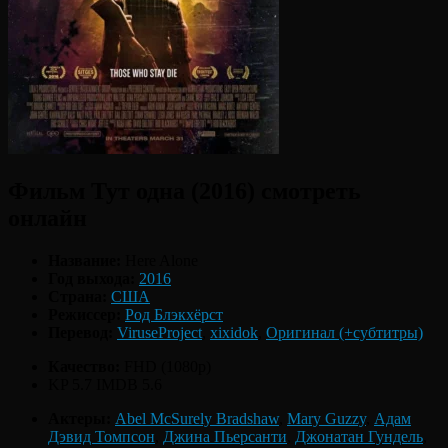
Фильм Тут одна (2016) смотреть
онлайн
Название:
Here Alone
Год выхода:
2016
Страна:
США
Режиссер:
Род Блэкхёрст
Перевод:
ViruseProject
,
xixidok
,
Оригинал (+субтитры)
Качество:
FHD (1080p)
KP 5.7
IMDB 5.6
Актеры:
Abel McSurely Bradshaw
,
Mary Guzzy
,
Адам
Дэвид Томпсон
,
Джина Пьерсанти
,
Джонатан Гундель
,