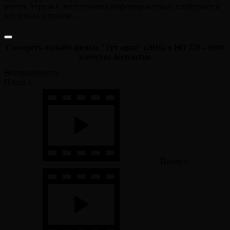
растет. Угроза в лице полчищ инфицированных подбирается
все ближе к троице...
Смотреть онлайн фильм "Тут одна" (2016) в HD 720 - 1080
качестве бесплатно
Воспроизвести:
Плеер 1
Плеер 1