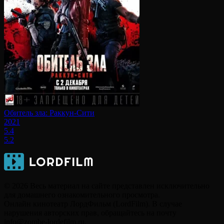
Обитель зла: Раккун-Сити
2021
5.4
5.2
© 2026 Весь материал на сайте представлен исключительно
для домашнего ознакомительного просмотра.
Онлайн кинотеатр ЛордФильм (LordFilm). В случае
нарушения авторских прав, обращайтесь на почту
info@zombe-lordefilm.ru.