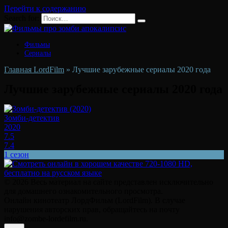
Перейти к содержанию
Search for:
Фильмы
Сериалы
Главная LordFilm
»
Лучшие зарубежные сериалы 2020 года
Лучшие зарубежные сериалы 2020 года
Зомби-детектив
2020
7.5
7.4
1 сезон
© 2026 Весь материал на сайте представлен исключительно
для домашнего ознакомительного просмотра.
Онлайн кинотеатр ЛордФильм (LordFilm). В случае
нарушения авторских прав, обращайтесь на почту
info@zombe-lordefilm.ru.