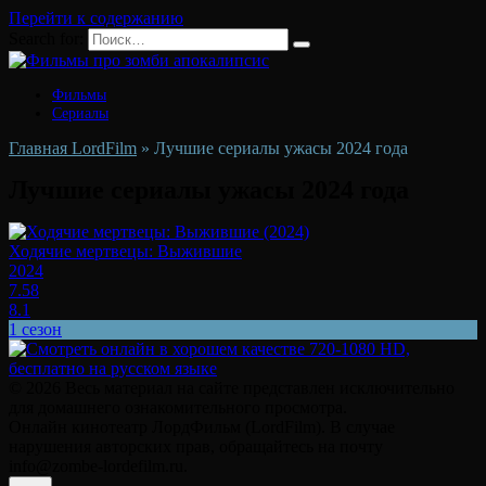
Перейти к содержанию
Search for:
Фильмы
Сериалы
Главная LordFilm
»
Лучшие сериалы ужасы 2024 года
Лучшие сериалы ужасы 2024 года
Ходячие мертвецы: Выжившие
2024
7.58
8.1
1 сезон
© 2026 Весь материал на сайте представлен исключительно
для домашнего ознакомительного просмотра.
Онлайн кинотеатр ЛордФильм (LordFilm). В случае
нарушения авторских прав, обращайтесь на почту
info@zombe-lordefilm.ru.