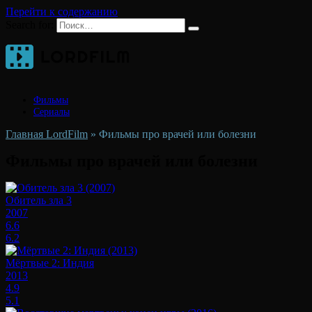
Перейти к содержанию
Search for:
Фильмы
Сериалы
Главная LordFilm
»
Фильмы про врачей или болезни
Фильмы про врачей или болезни
Обитель зла 3
2007
6.6
6.2
Мёртвые 2: Индия
2013
4.9
5.1