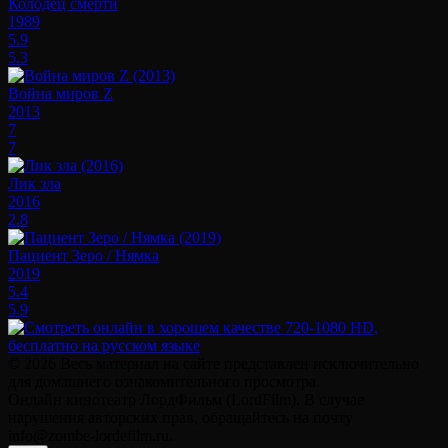
Колодец смерти
1989
5.9
5.3
Война миров Z
2013
7
7
Лик зла
2016
2.8
Пациент Зеро / Нямка
2019
5.4
5.9
© 2026 Весь материал на сайте представлен исключительно
для домашнего ознакомительного просмотра.
Онлайн кинотеатр ЛордФильм (LordFilm). В случае
нарушения авторских прав, обращайтесь на почту
info@zombe-lordefilm.ru.