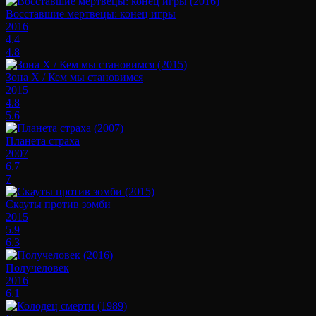
Восставшие мертвецы: конец игры
2016
4.4
4.8
Зона X / Кем мы становимся
2015
4.8
5.6
Планета страха
2007
6.7
7
Скауты против зомби
2015
5.9
6.3
Получеловек
2016
6.1