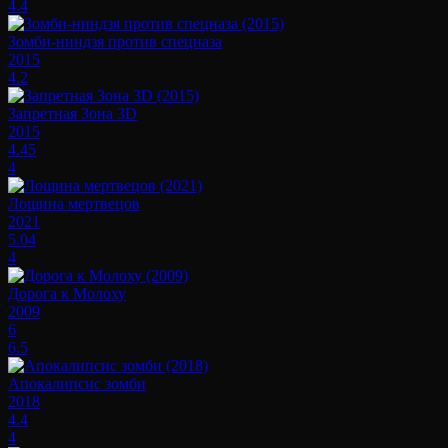
4.4
Зомби-ниндзя против спецназа
2015
4.2
Запретная Зона 3D
2015
4.45
4
Лощина мертвецов
2021
5.04
4
Дорога к Молоху
2009
6
6.5
Апокалипсис зомби
2018
4.4
4