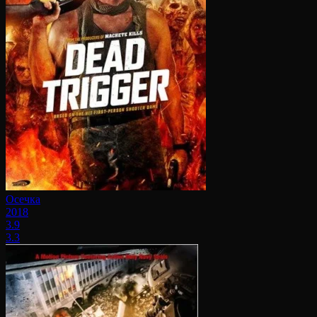
Осечка
2018
3.9
3.3