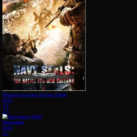
Морские котики против зомби
2015
3.5
3.3
Пандемия
2016
4.3