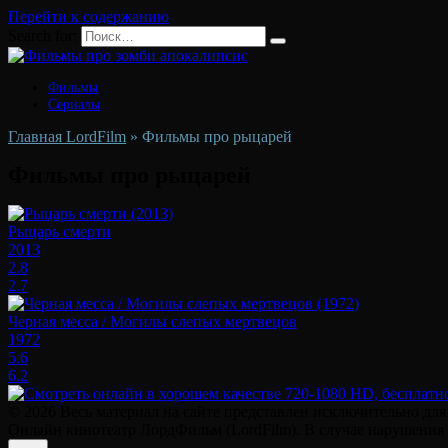
Перейти к содержанию
Search for:
Фильмы
Сериалы
Главная LordFilm
»
Фильмы про рыцарей
Фильмы про рыцарей
Рыцарь смерти
2013
2.8
2.7
Черная месса / Могилы слепых мертвецов
1972
5.6
6.2
© 2026 Весь материал на сайте представлен исключительно дл
Онлайн кинотеатр ЛордФильм (LordFilm). В случае нарушения а