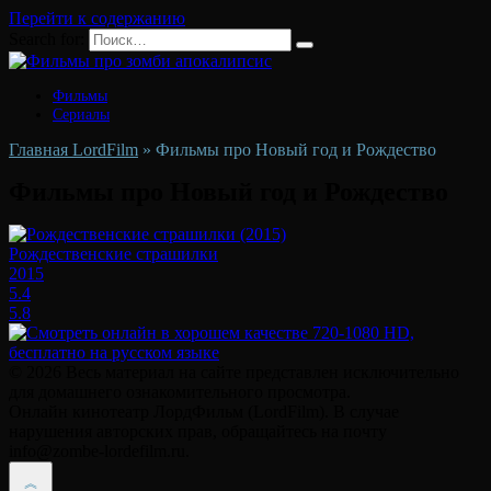
Перейти к содержанию
Search for:
Фильмы
Сериалы
Главная LordFilm
»
Фильмы про Новый год и Рождество
Фильмы про Новый год и Рождество
Рождественские страшилки
2015
5.4
5.8
© 2026 Весь материал на сайте представлен исключительно
для домашнего ознакомительного просмотра.
Онлайн кинотеатр ЛордФильм (LordFilm). В случае
нарушения авторских прав, обращайтесь на почту
info@zombe-lordefilm.ru.