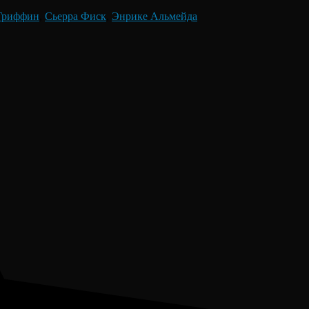
Гриффин
,
Сьерра Фиск
,
Энрике Альмейда