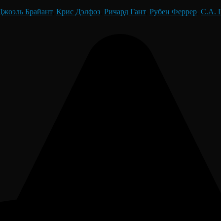
Джоэль Брайант
,
Крис Дэлфоз
,
Ричард Гант
,
Рубен Феррер
,
С.А. 