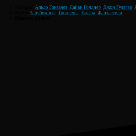
Актеры:
Альдо Гонзалез
,
Дайан Голднер
,
Джон Гулагер
,
Жанр:
Зарубежные
,
Триллеры
,
Ужасы
,
Фантастика
Оцените фильм: