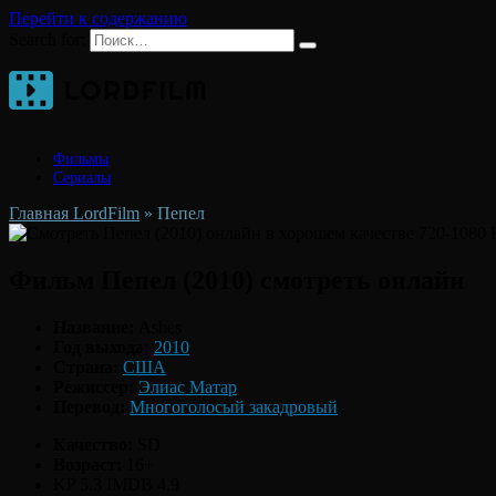
Перейти к содержанию
Search for:
Фильмы
Сериалы
Главная LordFilm
»
Пепел
Фильм Пепел (2010) смотреть онлайн
Название:
Ashes
Год выхода:
2010
Страна:
США
Режиссер:
Элиас Матар
Перевод:
Многоголосый закадровый
Качество:
SD
Возраст:
16+
KP 5.3
IMDB 4.9