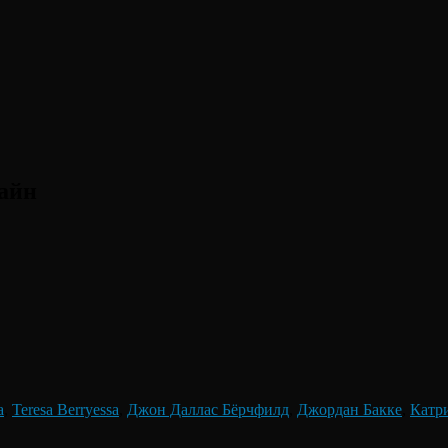
лайн
a
,
Teresa Berryessa
,
Джон Даллас Бёрчфилд
,
Джордан Бакке
,
Катр