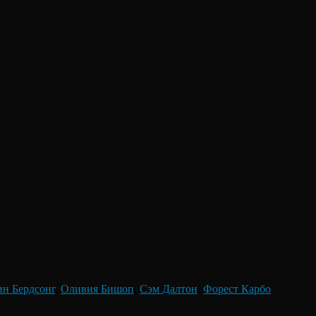
ин Бердсонг
,
Оливия Бишоп
,
Сэм Далтон
,
Форест Карбо