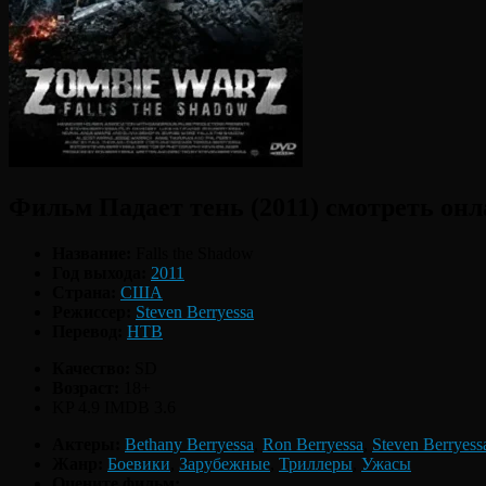
Фильм Падает тень (2011) смотреть он
Название:
Falls the Shadow
Год выхода:
2011
Страна:
США
Режиссер:
Steven Berryessa
Перевод:
НТВ
Качество:
SD
Возраст:
18+
KP 4.9
IMDB 3.6
Актеры:
Bethany Berryessa
,
Ron Berryessa
,
Steven Berryess
Жанр:
Боевики
,
Зарубежные
,
Триллеры
,
Ужасы
Оцените фильм: