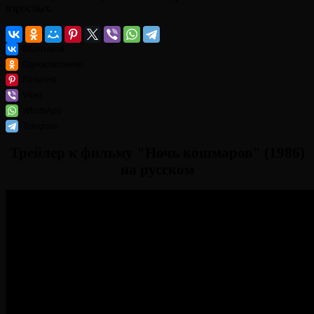
взрослых.
ВКонтакте
Одноклассники
Pinterest
Viber
WhatsApp
Telegram
Трейлер к фильму "Ночь кошмаров" (1986)
на русском