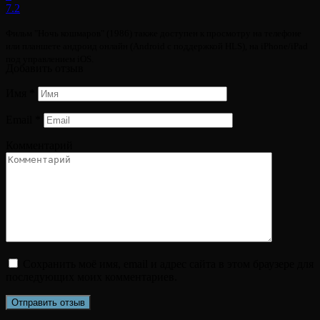
7.2
Фильм "Ночь кошмаров" (1986) также доступен к просмотру на телефоне
или планшете андроид онлайн (Android с поддержкой HLS), на iPhone/iPad
под управлением iOS.
Добавить отзыв
Имя
*
Email
*
Комментарий
Сохранить моё имя, email и адрес сайта в этом браузере для
последующих моих комментариев.