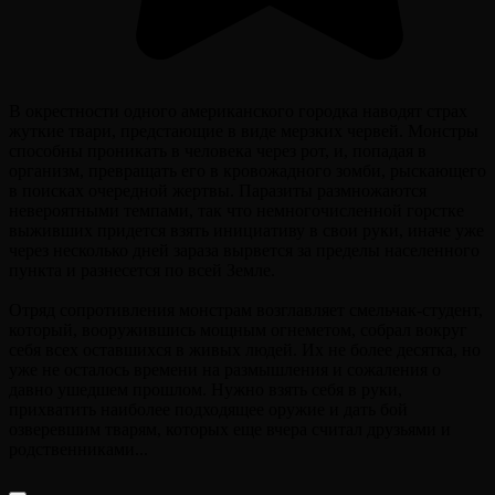
В окрестности одного американского городка наводят страх
жуткие твари, предстающие в виде мерзких червей. Монстры
способны проникать в человека через рот, и, попадая в
организм, превращать его в кровожадного зомби, рыскающего
в поисках очередной жертвы. Паразиты размножаются
невероятными темпами, так что немногочисленной горстке
выживших придется взять инициативу в свои руки, иначе уже
через несколько дней зараза вырвется за пределы населенного
пункта и разнесется по всей Земле.
Отряд сопротивления монстрам возглавляет смельчак-студент,
который, вооружившись мощным огнеметом, собрал вокруг
себя всех оставшихся в живых людей. Их не более десятка, но
уже не осталось времени на размышления и сожаления о
давно ушедшем прошлом. Нужно взять себя в руки,
прихватить наиболее подходящее оружие и дать бой
озверевшим тварям, которых еще вчера считал друзьями и
родственниками...