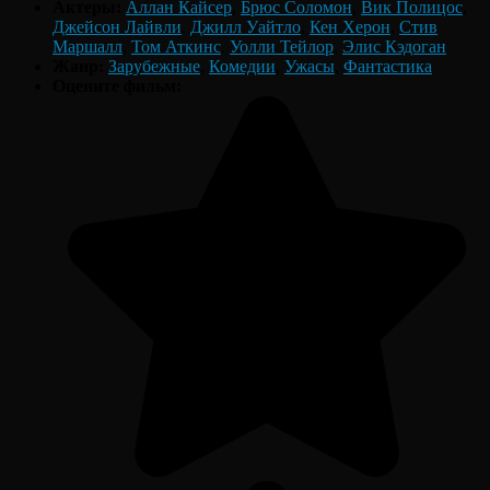
Актеры:
Аллан Кайсер
,
Брюс Соломон
,
Вик Полицос
,
Джейсон Лайвли
,
Джилл Уайтло
,
Кен Херон
,
Стив
Маршалл
,
Том Аткинс
,
Уолли Тейлор
,
Элис Кэдоган
Жанр:
Зарубежные
,
Комедии
,
Ужасы
,
Фантастика
Оцените фильм: