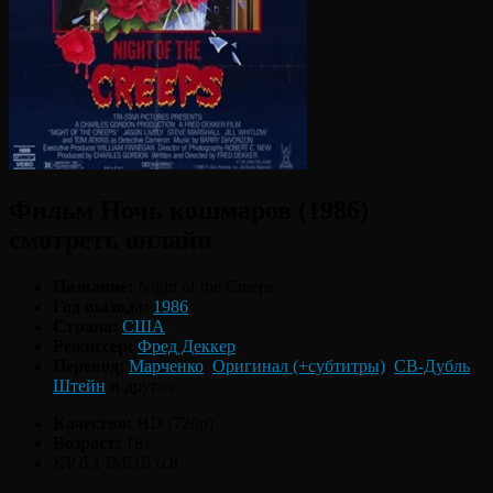
Фильм Ночь кошмаров (1986)
смотреть онлайн
Название:
Night of the Creeps
Год выхода:
1986
Страна:
США
Режиссер:
Фред Деккер
Перевод:
Марченко
,
Оригинал (+субтитры)
,
СВ-Дубль
,
Штейн
и другие
Качество:
HD (720p)
Возраст:
18+
KP 6.1
IMDB 6.8