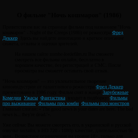
О фильме "Ночь кошмаров" (1986)
Приветствуем вас на странице фильма под названием "Ночь
кошмаров" - Night of the Creeps (1986) от режиссёра
Фред
Деккер
. Здесь вы найдете аннотацию и краткое описание
сюжета, отзывы и оценки зрителей.
На нашем сайте zombe-lordefilm.ru Вы сможете
смотреть все фильмы онлайн, бесплатно в
хорошем качестве, без регистраций и СМС. После
просмотра вы сможете оставить свой отзыв.
"Ночь кошмаров" — это увлекательное творение
киноиндустрии от талантливого режиссера
Фред Деккер
,
презентовано в 1986 году. Фильм снят в жанре
Зарубежные
,
Комедии
,
Ужасы
,
Фантастика
, входит в подборку:
Фильмы
про выживание
,
Фильмы про зомби
,
Фильмы про монстров
.
Главный слоган: «'The good news is your dates are here. The bad
news is... they're dead.'».
Уже сейчас Вы можете смотреть его, в украинской и русской
озвучке онлайн, в HD 720 - 1080p качестве, длительностью 90
мин.. Возрастное ограничение на уровне 18+, только для