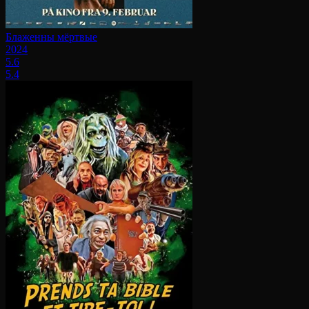
Блаженны мёртвые
2024
5.6
5.4