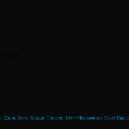
онлайн
о
,
Дэнис Бутте
,
Кэндис Эриксон
,
Мэтт Марраччини
,
Скотт Карс