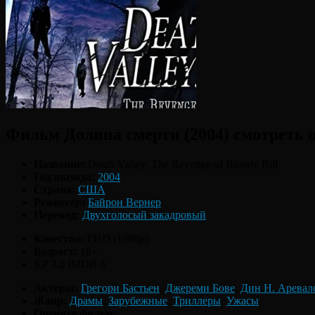
Фильм Долина смерти (2004) смотреть 
Название:
Death Valley: The Revenge of Bloody Bill
Год выхода:
2004
Страна:
США
Режиссер:
Байрон Вернер
Перевод:
Двухголосый закадровый
Качество:
FHD (1080p)
Возраст:
18+
KP 3.2
IMDB 3
Актеры:
Грегори Бастьен
,
Джереми Бове
,
Дин Н. Аревал
Жанр:
Драмы
,
Зарубежные
,
Триллеры
,
Ужасы
Оцените фильм: