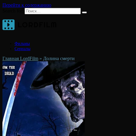
Перейти к содержанию
Search for:
Фильмы
Сериалы
Главная LordFilm
»
Долина смерти