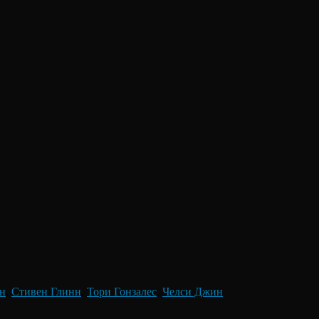
он
,
Стивен Глинн
,
Тори Гонзалес
,
Челси Джин