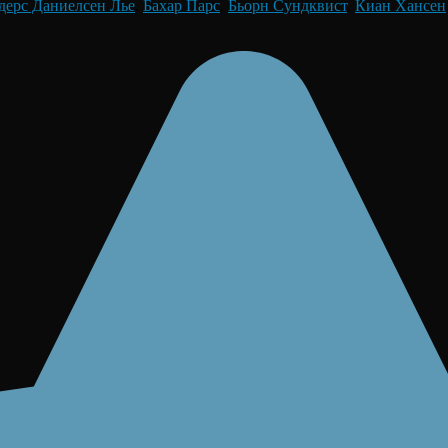
дерс Даниелсен Лье
,
Бахар Парс
,
Бьорн Сундквист
,
Киан Хансен