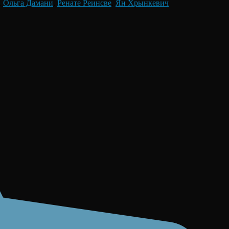
,
Ольга Дамани
,
Ренате Реинсве
,
Ян Хрынкевич