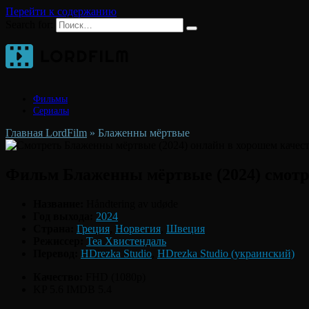
Перейти к содержанию
Search for:
Фильмы
Сериалы
Главная LordFilm
»
Блаженны мёртвые
Фильм Блаженны мёртвые (2024) смотр
Название:
Håndtering av udøde
Год выхода:
2024
Страна:
Греция
,
Норвегия
,
Швеция
Режиссер:
Теа Хвистендаль
Перевод:
HDrezka Studio
,
HDrezka Studio (украинский)
Качество:
FHD (1080p)
KP 5.6
IMDB 5.4