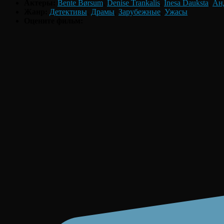
Актеры:
Bente Børsum
,
Denise Trankalis
,
Inesa Dauksta
,
Ан
Жанр:
Детективы
,
Драмы
,
Зарубежные
,
Ужасы
Оцените фильм: