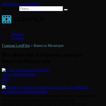
Перейти к содержанию
Search for:
Фильмы
Сериалы
Главная LordFilm
»
Ванесса Мольтцен
Все фильмы и сериалы актера:
Ванесса Мольтцен
Пули для мертвецов
2015
4.5
© 2026 Весь материал на сайте представлен исключительно
для домашнего ознакомительного просмотра.
Онлайн кинотеатр ЛордФильм (LordFilm). В случае