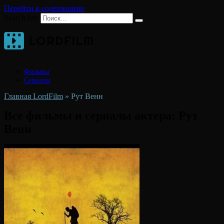
Перейти к содержанию
Search for:
Фильмы
Сериалы
Главная LordFilm
»
Рут Венн
Все фильмы и сериалы актера:
Рут
Венн