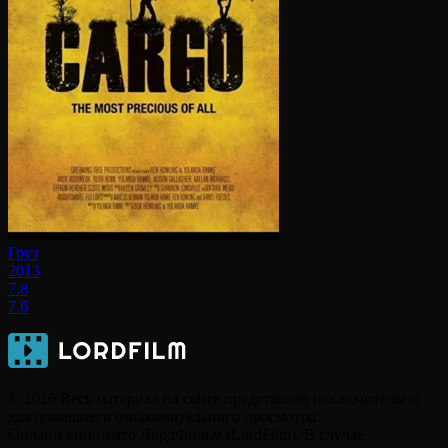
Груз
2013
7.8
7.6
© 2026 Весь материал на сайте представлен исключительно
для домашнего ознакомительного просмотра.
Онлайн кинотеатр ЛордФильм (LordFilm). В случае