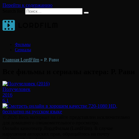
Перейти к содержанию
Search for:
Фильмы
Сериалы
Главная LordFilm
»
Р. Рави
Все фильмы и сериалы актера:
Р. Рави
Получеловек
2016
6.1
© 2026 Весь материал на сайте представлен исключительно
для домашнего ознакомительного просмотра.
Онлайн кинотеатр ЛордФильм (LordFilm). В случае
нарушения авторских прав, обращайтесь на почту