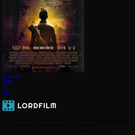
Тут одна
2016
5.7
5.6
© 2026 Весь материал на сайте представлен исключительно
для домашнего ознакомительного просмотра.
Онлайн кинотеатр ЛордФильм (LordFilm). В случае