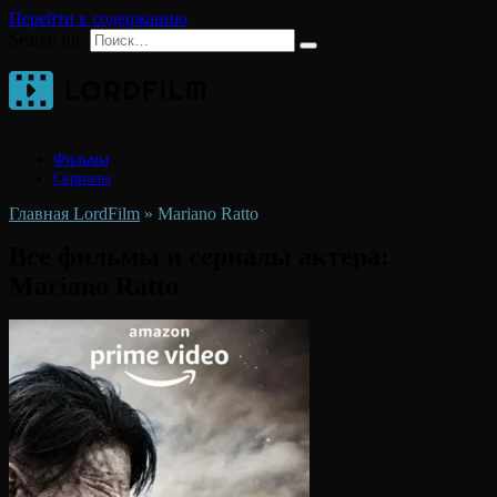
Перейти к содержанию
Search for:
Фильмы
Сериалы
Главная LordFilm
»
Mariano Ratto
Все фильмы и сериалы актера:
Mariano Ratto