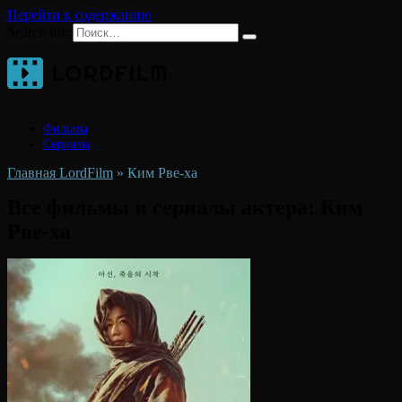
Перейти к содержанию
Search for:
Фильмы
Сериалы
Главная LordFilm
»
Ким Рве-ха
Все фильмы и сериалы актера:
Ким
Рве-ха