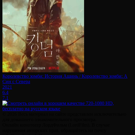
Королевство зомби: История Ашинь / Королевство зомби: А
Син с Севера
2021
6.4
7.1
© 2026 Весь материал на сайте представлен исключительно
для домашнего ознакомительного просмотра.
Онлайн кинотеатр ЛордФильм (LordFilm). В случае
нарушения авторских прав, обращайтесь на почту