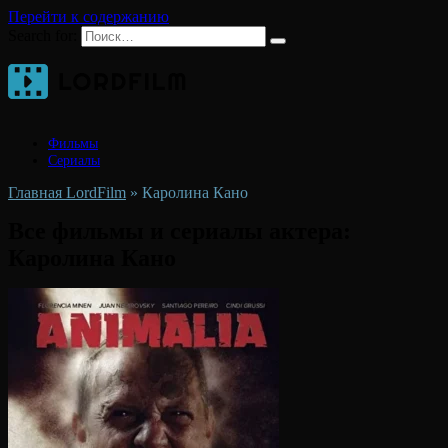
Перейти к содержанию
Search for:
Фильмы
Сериалы
Главная LordFilm
»
Каролина Кано
Все фильмы и сериалы актера:
Каролина Кано