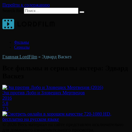
Перейти к содержанию
Search for:
Фильмы
Сериалы
Главная LordFilm
»
Эдвард Васкез
Все фильмы и сериалы актера:
Эдвард
Васкез
Эш против Лобо и Зловещих Мертвецов
2016
5.8
7.5
© 2026 Весь материал на сайте представлен исключительно
для домашнего ознакомительного просмотра.