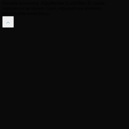
Онлайн кинотеатр ЛордФильм (LordFilm). В случае
нарушения авторских прав, обращайтесь на почту
info@zombe-lordefilm.ru.