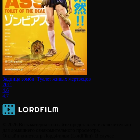
Задница зомби: Туалет живых мертвецов
2011
4.6
4.7
© 2026 Весь материал на сайте представлен исключительно
для домашнего ознакомительного просмотра.
Онлайн кинотеатр ЛордФильм (LordFilm). В случае