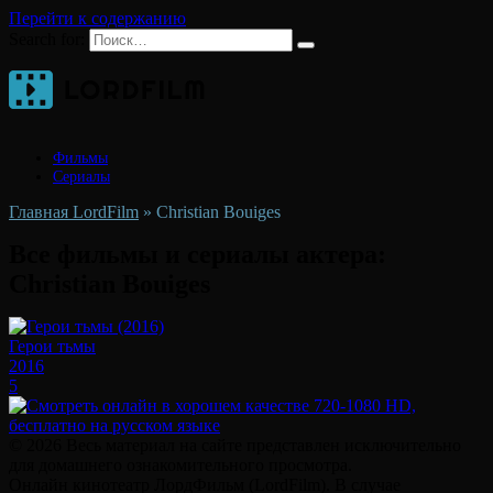
Перейти к содержанию
Search for:
Фильмы
Сериалы
Главная LordFilm
»
Christian Bouiges
Все фильмы и сериалы актера:
Christian Bouiges
Герои тьмы
2016
5
© 2026 Весь материал на сайте представлен исключительно
для домашнего ознакомительного просмотра.
Онлайн кинотеатр ЛордФильм (LordFilm). В случае