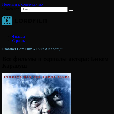
Перейти к содержанию
Search for:
Фильмы
Сериалы
Главная LordFilm
»
Бикем Каравуш
Все фильмы и сериалы актера:
Бикем
Каравуш