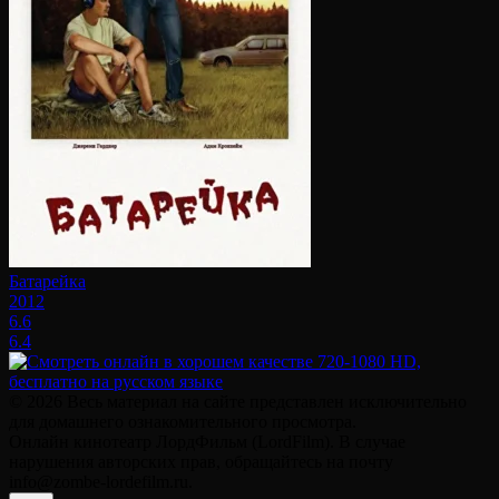
Батарейка
2012
6.6
6.4
© 2026 Весь материал на сайте представлен исключительно
для домашнего ознакомительного просмотра.
Онлайн кинотеатр ЛордФильм (LordFilm). В случае
нарушения авторских прав, обращайтесь на почту
info@zombe-lordefilm.ru.