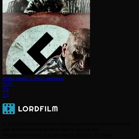
Резня зомби 2: Рейх мёртвых
2015
2.6
2.5
© 2026 Весь материал на сайте представлен исключительно
для домашнего ознакомительного просмотра.
Онлайн кинотеатр ЛордФильм (LordFilm). В случае