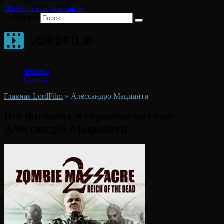
Перейти к содержанию
Search for:
Фильмы
Сериалы
Главная LordFilm
»
Алессандро Маццанти
Все фильмы и сериалы актера:
Алессандро Маццанти