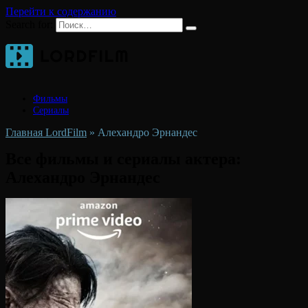
Перейти к содержанию
Search for:
Фильмы
Сериалы
Главная LordFilm
»
Алехандро Эрнандес
Все фильмы и сериалы актера:
Алехандро Эрнандес